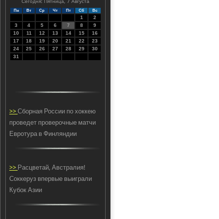
Сегодня: Пятница, 7 Августа
Пн
Вт
Ср
Чт
Пт
Сб
Вс
1
2
3
4
5
6
7
8
9
10
11
12
13
14
15
16
17
18
19
20
21
22
23
24
25
26
27
28
29
30
31
>>
Сборная России по хоккею
проведет проверочные матчи
Евротура в Финляндии
>>
Расцветай, Австралия!
Соккеруз впервые выиграли
Кубок Азии