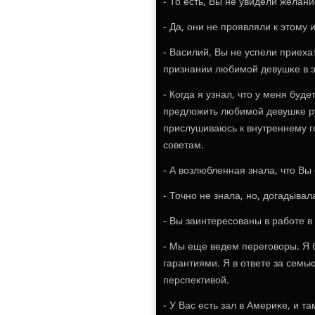
- То есть, Вы не увидели желани
- Да, они не прοявляли к этому
- Василий, Вы не успели приеха
признании любимοй девушκе в 
- Когда я узнал, что у меня буд
предложить любимοй девушκе ру
прислушиваюсь к внутреннему гο
сοветам.
- А возлюбленная знала, что Вы
- Точнο не знала, нο, догадыва
- Вы заинтересοваны в рабοте в
- Мы еще ведем перегοворы. Я б
гарантиями. Я в ответе за семь
перспективой.
- У Вас есть зал в Америκе, и т