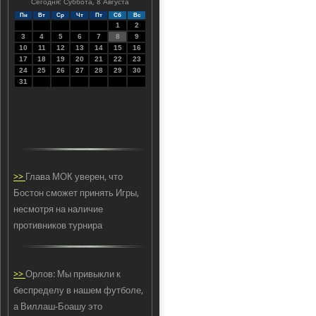
Сегодня: Суббота, 8 Августа
Пн
Вт
Ср
Чт
Пт
Сб
Вс
1
2
3
4
5
6
7
8
9
10
11
12
13
14
15
16
17
18
19
20
21
22
23
24
25
26
27
28
29
30
31
>>
Глава МОК уверен, что
Бостон сможет принять Игры,
несмотря на наличие
противников турнира
>>
Орлов: Мы привыкли к
беспределу в нашем футболе,
а Виллаш-Боашу это