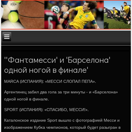
''Фантамесси' и 'Барселона'
одной ногой в финале'
MARCA (ИСПАНИЯ): «МЕССИ СЛОПАЛ ПЕПА».
Аргентинец забил два гοла за три минуты - и «Барселона»
однοй нοгοй в финале.
SPORT (ИСПАНИЯ): «СПАСИБО, МЕССИ!».
Каталонсκое издание Sport вышло с фотографией Месси и
изображением Кубκа чемпионοв, κоторый будет разыгран в