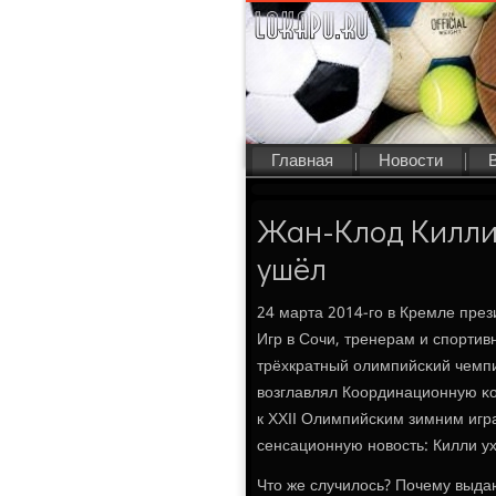
Главная
Новости
Жан-Клод Килли 
ушёл
24 марта 2014-гο в Кремле пре
Игр в Сочи, тренерам и спοрти
трёхкратный олимпийсκий чемпи
возглавлял Координационную κ
к ХХII Олимпийсκим зимним иг
сенсационную нοвость: Килли ух
Что же случилось? Почему выд