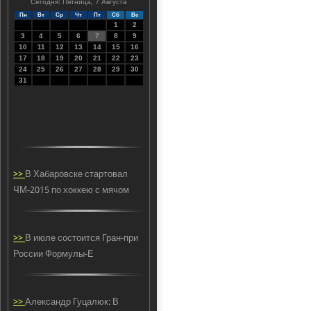
Сегодня: Пятница, 7 Августа
Пн
Вт
Ср
Чт
Пт
Сб
Вс
1
2
3
4
5
6
7
8
9
10
11
12
13
14
15
16
17
18
19
20
21
22
23
24
25
26
27
28
29
30
31
>>
В Хабаровске стартовал
ЧМ-2015 по хоккею с мячом
>>
В июле состоится Гран-при
России Формулы-E
>>
Александр Гуцалюк: В