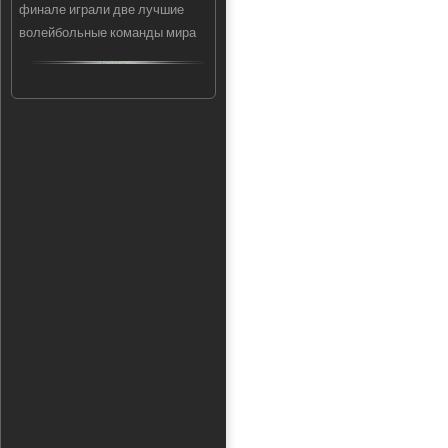
финале играли две лучшие
волейбольные команды мира