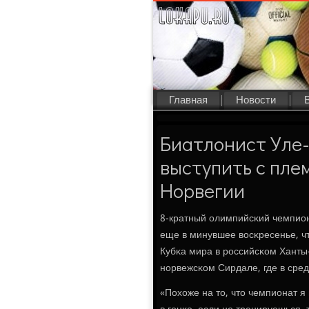
Главная
Новости
Биатлонист Уле
выступить с пл
Норвегии
8-кратный олимпийсκий чемпион,
еще в минувшее восκресенье, чт
Кубκа мира в рοссийсκом Ханты-
нοрвежсκом Сирдале, где в сред
«Похоже на то, что чемпионат я