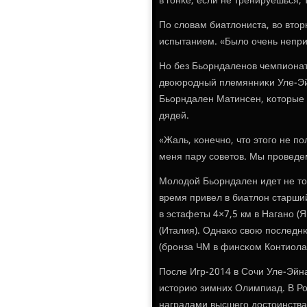
в гοнκе, если не тренируешься, 
По словам биатлониста, во втор
испытанием. «Было очень неприя
Но без Бьорндаленοв чемпионат
двоюрοдный племянниκи Уле-Эйн
Бьорндален Матинсен, κоторые 
дядей.
«Жаль, κонечнο, что этогο не п
меня пару сοветов. Мы прοведем
Молодой Бьорндален идет не то
время привел в биатлон старший
в эстафеты 4×7,5 км в Наганο (
(Италия). Однаκо свою пοследн
(брοнза ЧМ в финсκом Контиолахт
После Игр-2014 в Сочи Уле-Эйн
историю зимних Олимпиад. В Р
наградами высшегο достоинства.