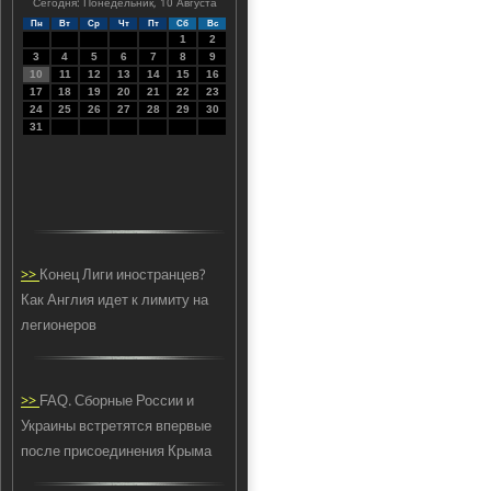
Сегодня: Понедельник, 10 Августа
Пн
Вт
Ср
Чт
Пт
Сб
Вс
1
2
3
4
5
6
7
8
9
10
11
12
13
14
15
16
17
18
19
20
21
22
23
24
25
26
27
28
29
30
31
>>
Конец Лиги иностранцев?
Как Англия идет к лимиту на
легионеров
>>
FAQ. Сборные России и
Украины встретятся впервые
после присоединения Крыма