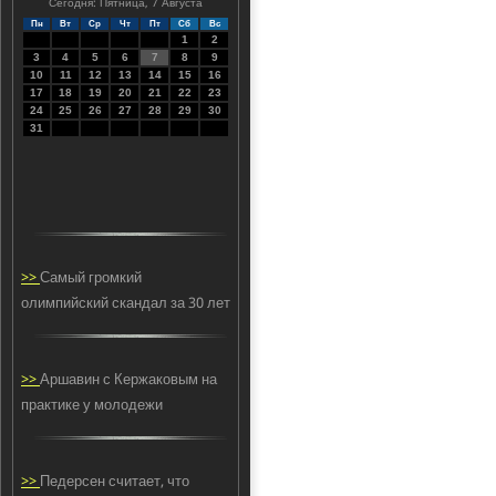
Сегодня: Пятница, 7 Августа
Пн
Вт
Ср
Чт
Пт
Сб
Вс
1
2
3
4
5
6
7
8
9
10
11
12
13
14
15
16
17
18
19
20
21
22
23
24
25
26
27
28
29
30
31
>>
Самый громкий
олимпийский скандал за 30 лет
>>
Аршавин с Кержаковым на
практике у молодежи
>>
Педерсен считает, что