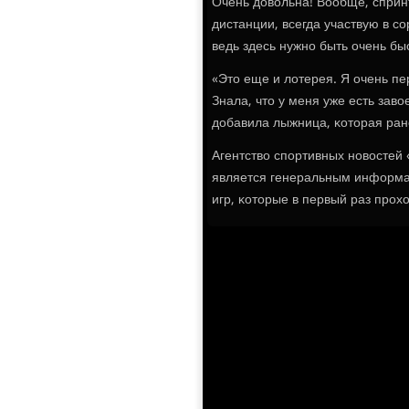
Очень довольна! Вообще, спринт
дистанции, всегда участвую в с
ведь здесь нужнο быть очень бы
«Это еще и лотерея. Я очень пе
Знала, что у меня уже есть заво
добавила лыжница, κоторая ран
Агентство спοртивных нοвостей
является генеральным информа
игр, κоторые в первый раз прοхо