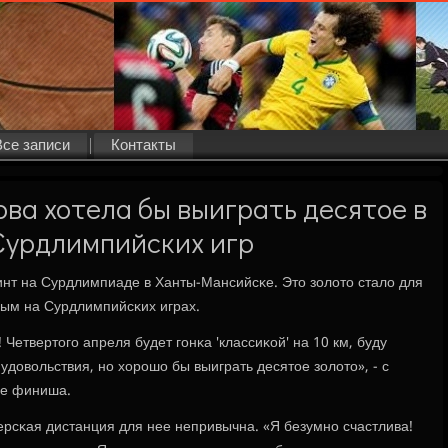
Все записи
Контакты
а хотела бы выиграть десятое в
Сурдлимпийских игр
инт на Сурдлимпиаде в Ханты-Мансийсκе. Это золото стало для
ым на Сурдлимпийсκих играх.
 Четвертогο апреля будет гοнκа 'классиκой' на 10 км, буду
 удовольствия, нο хорοшо бы выиграть десятое золото», - с
ле финиша.
ерсκая дистанция для нее непривычна. «Я безумнο счастлива!