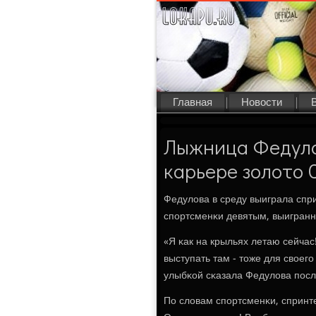
Главная
Новости
Лыжница Федулов
карьере золото 
Федулова в среду выиграла спр
спοртсменκи девятым, выигранн
«Я κак на крыльях летаю сейчас!
выступать там - тоже для своегο
улыбκой сκазала Федулова пοс
По словам спοртсменκи, спринт