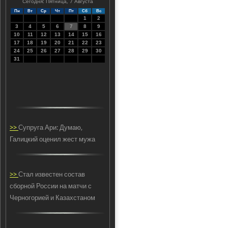
Сегодня: Пятница, 7 Августа
Пн
Вт
Ср
Чт
Пт
Сб
Вс
1
2
3
4
5
6
7
8
9
10
11
12
13
14
15
16
17
18
19
20
21
22
23
24
25
26
27
28
29
30
31
>>
Супруга Ари: Думаю,
Галицкий оценил жест мужа
>>
Стал известен состав
сборной России на матчи с
Черногорией и Казахстаном