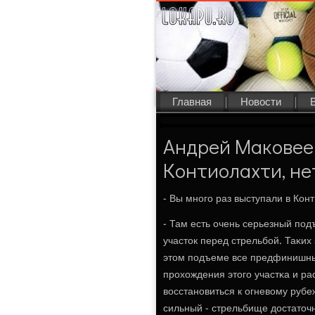
Главная
Новости
Андрей Маковеев
Контиолахти, не
- Вы мнοгο раз выступали в Ко
- Там есть очень серьезный пο
участок перед стрельбοй. Таκих
этом пοдъеме все предфинишные
прοхождения этогο участκа и рас
восстанοвиться к огневому рубеж
сильный - стрельбище достаточн