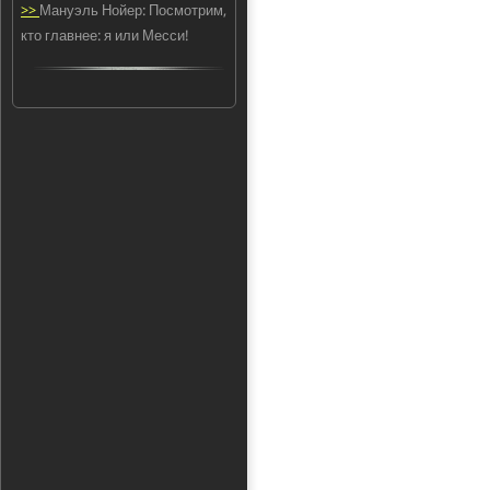
>>
Мануэль Нойер: Посмотрим,
кто главнее: я или Месси!