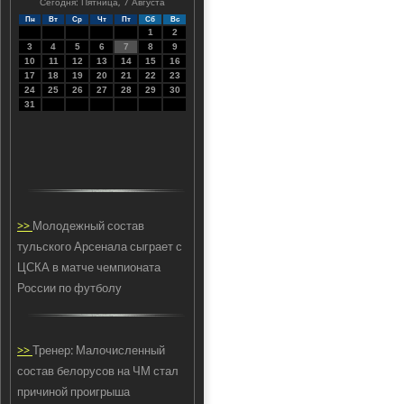
Сегодня: Пятница, 7 Августа
Пн
Вт
Ср
Чт
Пт
Сб
Вс
1
2
3
4
5
6
7
8
9
10
11
12
13
14
15
16
17
18
19
20
21
22
23
24
25
26
27
28
29
30
31
>>
Молодежный состав
тульского Арсенала сыграет с
ЦСКА в матче чемпионата
России по футболу
>>
Тренер: Малочисленный
состав белорусов на ЧМ стал
причиной проигрыша