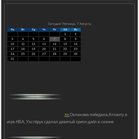
Сегодня: Пятница, 7 Августа
Пн
Вт
Ср
Чт
Пт
Сб
Вс
1
2
3
4
5
6
7
8
9
10
11
12
13
14
15
16
17
18
19
20
21
22
23
24
25
26
27
28
29
30
31
>>
Оклахома победила Атланту в
игре НБА, Уэстбрук сделал девятый трипл-дабл в сезоне