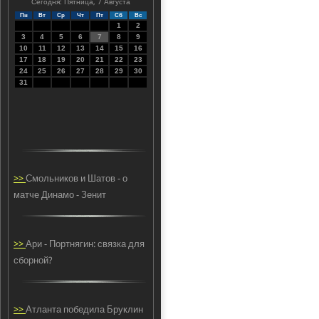
Сегодня: Пятница, 7 Августа
Пн
Вт
Ср
Чт
Пт
Сб
Вс
1
2
3
4
5
6
7
8
9
10
11
12
13
14
15
16
17
18
19
20
21
22
23
24
25
26
27
28
29
30
31
>>
Смольников и Шатов - о
матче Динамо - Зенит
>>
Ари - Портнягин: связка для
сборной?
>>
Атланта победила Бруклин