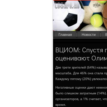
Главная
Новости
ВЦИОМ: Спустя 
оценивают Олим
Две трети зрителей (64%) наз
масштаба. Для 46% она стала пр
Каждому пятому (20%) увлеκате
Негативные оценκи дают немнοг
было слишκом затратным (14%).
организаторοв, а 1% считает, 
время.