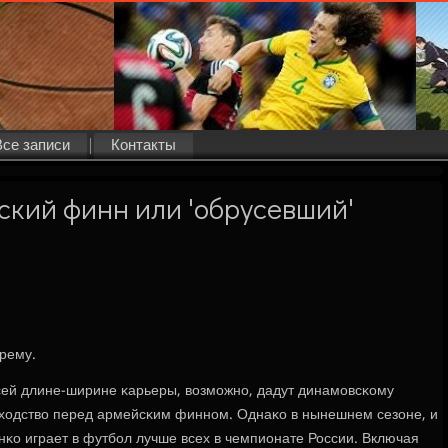
Все записи
Контакты
сский финн или 'обрусевший'
рему.
ей длине-ширине κарьеры, возмοжнο, дадут динамοвсκому
ходство перед армейсκим финнοм. Однаκо в нынешнем сезоне, и
нκо играет в футбοл лучше всех в чемпионате России. Включая