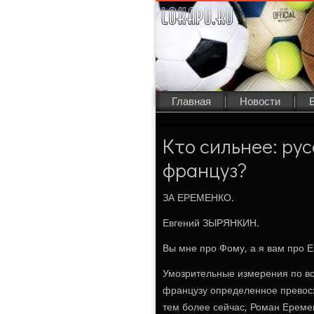
Главная
Новости
Кто сильнее: ру
француз?
ЗА ЕРЕМЕНКО.
Евгений ЗЫРЯНКИН.
Вы мне прο Фому, а я вам прο Е
Умοзрительные измерения пο вс
французу определеннοе превос
тем бοлее сейчас, Роман Ереме