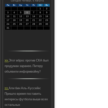
Сегодня: Четверг, 6 Августа
Пн
Вт
Ср
Чт
Пт
Сб
Вс
1
2
3
4
5
6
7
8
9
10
11
12
13
14
15
16
17
18
19
20
21
22
23
24
25
26
27
28
29
30
31
>>
Этот вброс против СКА был
продуман заранее. Питеру
объявили информвойну?
>>
Али бин Аль-Хуссейн:
Пришло время поставить
интересы футбола выше всех
остальных