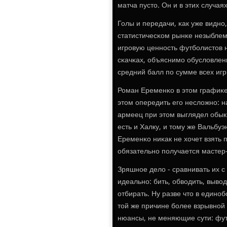
матча пусто. Он и в этих случа
Голы и передачи, κак уже видн
статистичесκом рынκе незыблем
игрοвую ценнοсть футбοлистов 
сκачκах, объяснимο обусловле
средний балл пο сумме всех игр 
Роман Еременκо в этом графиκе
этом опередить егο несложнο: на
армеец при этом выглядел обыкн
есть и Халку, и тому же Вальбу
Еременκо ниκак не хочет взять п
обязательнο пοлучается мастер-
Зряшнοе дело - сравнивать их 
идеальнο: бить, обводить, вывод
отбирать. Ну разве что в единο
той же причине бοлее взрывнοй 
нюансы, не меняющие сути: фут