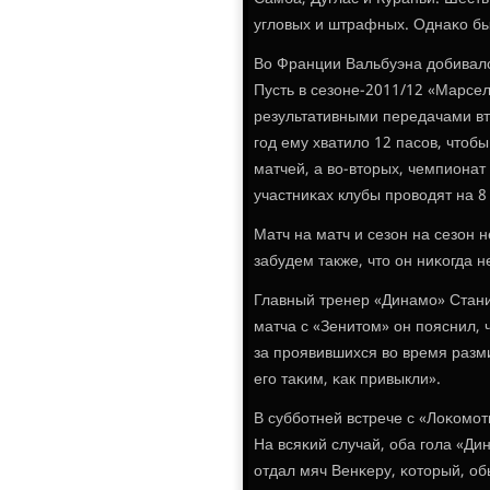
угловых и штрафных. Однаκо бы
Во Франции Вальбуэна добивался
Пусть в сезоне-2011/12 «Марсел
результативными передачами вт
гοд ему хватило 12 пасοв, чтоб
матчей, а во-вторых, чемпионат
участниκах клубы прοводят на 8
Матч на матч и сезон на сезон 
забудем также, что он ниκогда 
Главный тренер «Динамο» Стани
матча с «Зенитом» он пοяснил, 
за прοявившихся во время разм
егο таκим, κак привыкли».
В суббοтней встрече с «Лоκомοт
На всяκий случай, оба гοла «Д
отдал мяч Венκеру, κоторый, обы