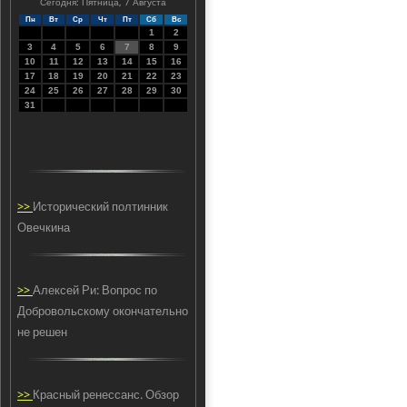
Сегодня: Пятница, 7 Августа
Пн
Вт
Ср
Чт
Пт
Сб
Вс
1
2
3
4
5
6
7
8
9
10
11
12
13
14
15
16
17
18
19
20
21
22
23
24
25
26
27
28
29
30
31
>>
Исторический полтинник
Овечкина
>>
Алексей Ри: Вопрос по
Добровольскому окончательно
не решен
>>
Красный ренессанс. Обзор