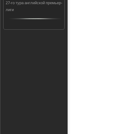
27-го тура английской премьер-
лиги