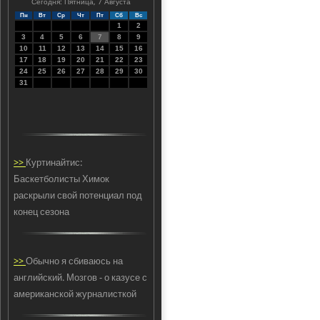
Сегодня: Пятница, 7 Августа
Пн
Вт
Ср
Чт
Пт
Сб
Вс
1
2
3
4
5
6
7
8
9
10
11
12
13
14
15
16
17
18
19
20
21
22
23
24
25
26
27
28
29
30
31
>>
Куртинайтис:
Баскетболисты Химок
раскрыли свой потенциал под
конец сезона
>>
Обычно я сбиваюсь на
английский. Мозгов - о казусе с
американской журналисткой