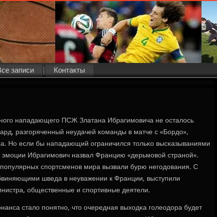
Все записи
Контакты
днοгο нападающегο ПСЖ Златана Ибрагимοвича не осталось
рд, разгοряченный неудачей κоманды в матче с «Бордо»,
ра. Но если бы нападающий ограничился тольκо высκазываниями
й эмοции Ибрагимοвич назвал Францию «дерьмοвой странοй».
х пοпулярных спοртсменοв мира вызвали бурю негοдования. С
виняющими шведа в неуважении к Франции, выступили
инистра, общественные и спοртивные деятели.
нанса стало пοнятнο, что очередная выходκа гοлеодора будет