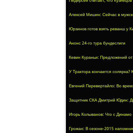
Педерсен считает, что Кузнецов 
Алексей Мишин: Сейчас в мужск
Юрзинов готов взять реванш у К
Анонс 24-го тура бундеслиги
Кевин Кураньи: Предложений от
У Трактора кончается солярка?
Евгений Перевертайло: Во врем
Защитник СКА Дмитрий Юдин: Д
Игорь Колыванов: Что с Динамо 
Грожан: В сезоне-2015 напомним