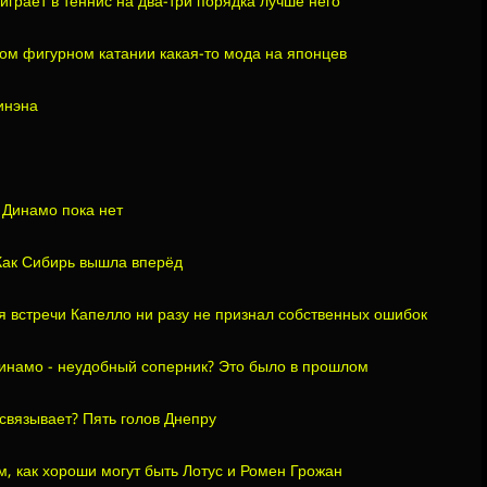
играет в теннис на два-три порядка лучше него
ом фигурном катании какая-то мода на японцев
инэна
 Динамо пока нет
 Как Сибирь вышла вперёд
я встречи Капелло ни разу не признал собственных ошибок
инамо - неудобный соперник? Это было в прошлом
связывает? Пять голов Днепру
, как хороши могут быть Лотус и Ромен Грожан