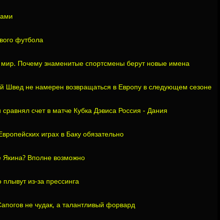
ками
вого футбола
а мир. Почему знаменитые спортсмены берут новые имена
й Швед не намерен возвращаться в Европу в следующем сезоне
 сравнял счет в матче Кубка Дэвиса Россия - Дания
вропейских играх в Баку обязательно
е Якина? Вполне возможно
 плывут из-за прессинга
Сапогов не чудак, а талантливый форвард