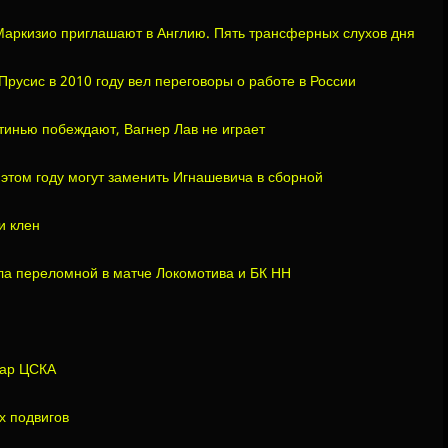
Маркизио приглашают в Англию. Пять трансферных слухов дня
русис в 2010 году вел переговоры о работе в России
тинью побеждают, Вагнер Лав не играет
 этом году могут заменить Игнашевича в сборной
и клен
ла переломной в матче Локомотива и БК НН
мар ЦСКА
х подвигов