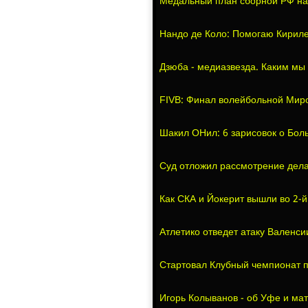
Медальный план сборной РФ на 
Нандо де Коло: Помогаю Кириле
Дзюба - медиазвезда. Каким мы
FIVB: Финал волейбольной Миро
Шакил ОНил: 6 зарисовок о Бо
Суд отложил рассмотрение дела
Как СКА и Йокерит вышли во 2-й
Атлетико отведет атаку Валенси
Стартовал Клубный чемпионат 
Игорь Колыванов - об Уфе и ма