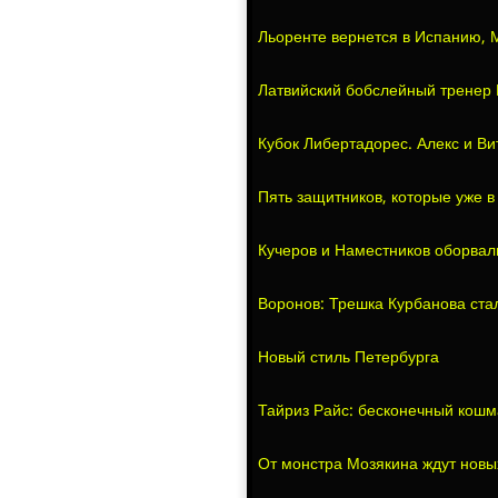
Льоренте вернется в Испанию, 
Латвийский бобслейный тренер П
Кубок Либертадорес. Алекс и Ви
Пять защитников, которые уже в
Кучеров и Наместников оборвал
Воронов: Трешка Курбанова ста
Новый стиль Петербурга
Тайриз Райс: бесконечный кош
От монстра Мозякина ждут новы