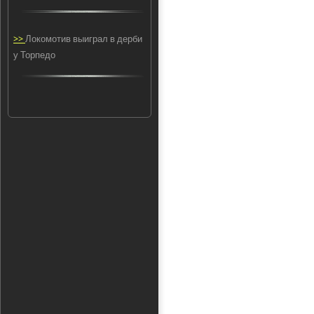
>>
Локомотив выиграл в дерби
у Торпедо