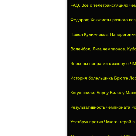
FAQ. Все о телетрансляциях че
Федоров: Хоккеисты разного воз
Павел Кулижников: Наперегонки 
Волейбол. Лига чемпионов, Кубо
Внесены поправки к закону о Ч
История болельщика Брюгге Ло
Когуашвили: Борцу Билялу Махо
Результативность чемпионата Р
Уэстбрук против Чикаго: герой 