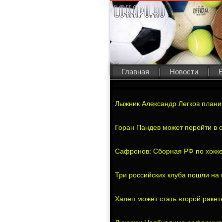
Главная
Новости
Лыжник Александр Легков планир
Горан Пандев может перейти в о
Сафронов: Сборная РФ по хокк
Три российских клуба пошли на 
Халеп может стать второй ракет