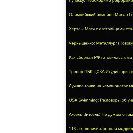
Луческу: Необходимо реформир
Олимпийский чемпион Милан Гни
Хертль: Матч с австрийцами ст
Чернышенко: Металлург (Новокуз
Как сборная РФ готовилась к ма
Тренер ПБК ЦСКА Итудис призна
Лучшие гонки на чемпионатах м
USA Swimming: Разговоры об уч
Аксель Витсель: Не думаю о том
113 лет величия: короли мадрид