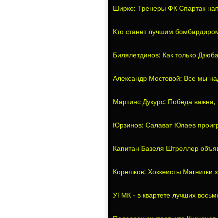
Ширко: Тренеры ФК Спартак нап
Кто станет лучшим бомбардиром
Билялетдинов: Как только Дзюба
Александр Мостовой: Все мы на
Мартинс Дукурс: Победа важна,
Юрзинов: Салават Юлаев проиг
Капитан Базеля Штреллер объяв
Корешков: Хоккеисты Магнитки 
УГМК - в квартете лучших восьм