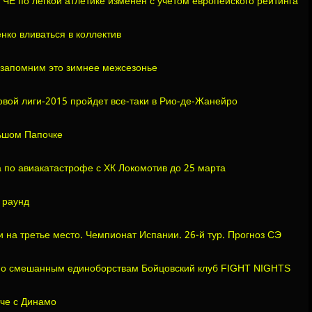
ЧЕ по легкой атлетике изменен с учетом европейского рейтинга
нко вливаться в коллектив
 запомним это зимнее межсезонье
вой лиги-2015 пройдет все-таки в Рио-де-Жанейро
льшом Папочке
 по авиакатастрофе с ХК Локомотив до 25 марта
 раунд
и на третье место. Чемпионат Испании. 26-й тур. Прогноз СЭ
по смешанным единоборствам Бойцовский клуб FIGHT NIGHTS
тче с Динамо