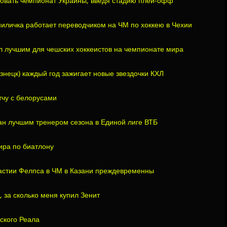
овать чемпионат Украины, введя стадию плей-офф
личка работает переводчиком на ЧМ по хоккею в Чехии
ал лучшим для чешских хоккеистов на чемпионате мира
нецк) каждый год зажигает новые звездочки КХЛ
тчу с белорусами
н лучшим тренером сезона в Единой лиге ВТБ
ира по биатлону
астии Фелпса в ЧМ в Казани преждевременны
, за сколько меня купил Зенит
ского Реала