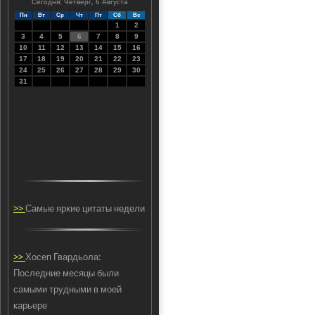
Сегодня: Четверг, 6 Августа
Пн
Вт
Ср
Чт
Пт
Сб
Вс
1
2
3
4
5
6
7
8
9
10
11
12
13
14
15
16
17
18
19
20
21
22
23
24
25
26
27
28
29
30
31
>>
Самые яркие цитаты недели
>>
Хосеп Гвардьола:
Последние месяцы были
самыми трудными в моей
карьере