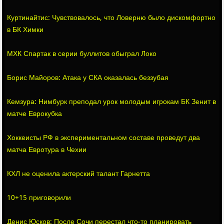
Куртинайтис: Чувствовалось, что Ловерню было дискомфортно
в БК Химки
МХК Спартак в серии буллитов обыграл Локо
Борис Майоров: Атака у СКА оказалась беззубая
Кемзура: Нимбурк преподал урок молодым игрокам БК Зенит в
матче Еврокубка
Хоккеисты РФ в экспериментальном составе проведут два
матча Евротура в Чехии
КХЛ не оценила актерский талант Гарнетта
10+15 приговорили
Денис Юсков: После Сочи перестал что-то планировать